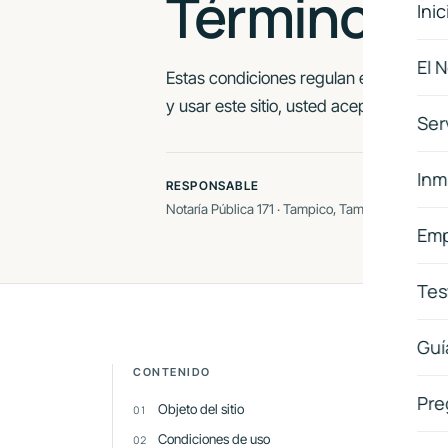
Términos y
Inic
El 
Estas condiciones regulan el uso del s
y usar este sitio, usted acepta lo aquí 
Ser
Inm
RESPONSABLE
VIGENCIA
Notaría Pública 171 · Tampico, Tam.
Desde el 17 
Emp
Tes
Guí
O
CONTENIDO
Pre
Objeto del sitio
El s
Condiciones de uso