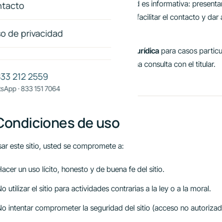
o del Lic. Julian Meza Etienne. Su finalidad es informativa: presentar
tacto
cemos, orientar a clientes sobre trámites, facilitar el contacto y d
io sitio.
so de privacidad
ontenido del sitio
no constituye asesoría jurídica
para casos particul
ación específica, le invitamos a agendar una consulta con el titular.
833 212 2559
sApp · 833 151 7064
Condiciones de uso
sar este sitio, usted se compromete a:
acer un uso lícito, honesto y de buena fe del sitio.
o utilizar el sitio para actividades contrarias a la ley o a la moral.
o intentar comprometer la seguridad del sitio (acceso no autorizad