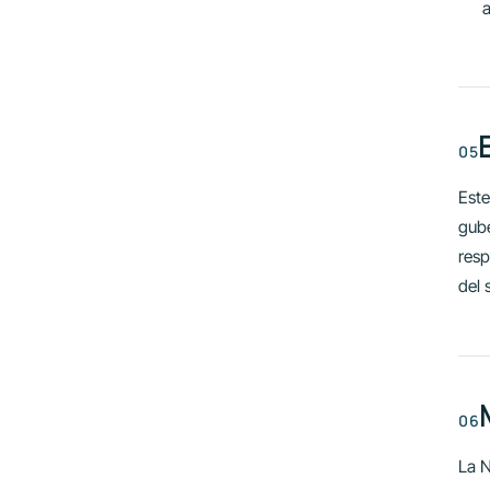
Este
gube
resp
del 
La N