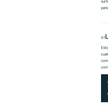
surt
peri
Esto
cual
comp
corr