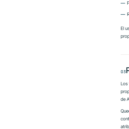
R
El u
prop
Los 
prop
de A
Que
cont
atri