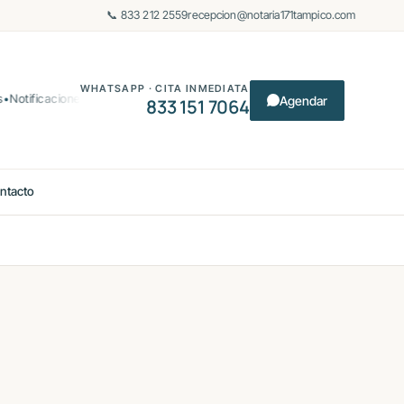
📞 833 212 2559
recepcion@notaria171tampico.com
WHATSAPP · CITA INMEDIATA
otificaciones
Certificación de documentos
Protocolización de asambleas
Agendar
833 151 7064
ntacto