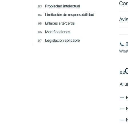
carg
Con
Propiedad intelectual
ofre
Limitación de responsabilidad
prop
Avi
Enlaces a terceros
El c
Modificaciones
situ
Legislación aplicable
📞 
What
Al u
H
N
N