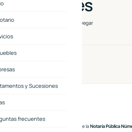
 Condiciones
io
Notario
itio web
notaria171tampico.com
. Al navegar
descrito. Léalas con atención.
vicios
uebles
de mayo de 2026
resas
tamentos y Sucesiones
as
bjeto del sitio
guntas frecuentes
itio
notaria171tampico.com
es propiedad de la
Notaría Pública Núm