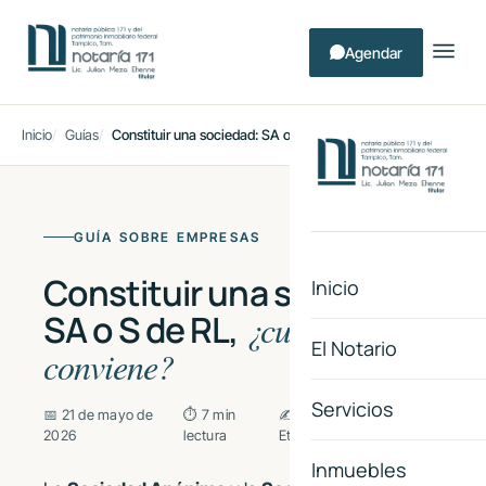
Agendar
Inicio
Guías
Constituir una sociedad: SA o S de RL
GUÍA SOBRE EMPRESAS
Constituir una sociedad:
Inicio
SA o S de RL,
¿cuál
El Notario
conviene?
Servicios
📅 21 de mayo de
⏱ 7 min
✍ Lic. Julian Meza
2026
lectura
Etienne
Inmuebles