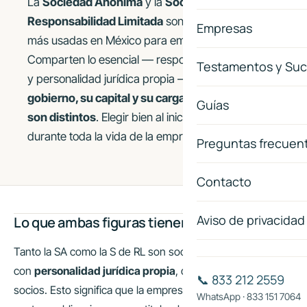
La
Sociedad Anónima
y la
Sociedad de
Responsabilidad Limitada
son las dos figuras
Empresas
más usadas en México para emprender.
Comparten lo esencial — responsabilidad limitada
Testamentos y Suc
y personalidad jurídica propia — pero
su
gobierno, su capital y su carga administrativa
Guías
son distintos
. Elegir bien al inicio le ahorra trabajo
durante toda la vida de la empresa.
Preguntas frecuen
Contacto
Aviso de privacidad
Lo que ambas figuras tienen en común
Tanto la SA como la S de RL son sociedades mercantiles
con
personalidad jurídica propia
, distinta de la de sus
📞 833 212 2559
socios. Esto significa que la empresa puede contratar,
WhatsApp · 833 151 7064