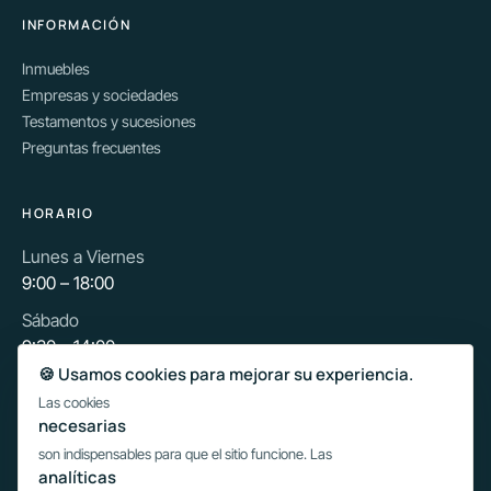
INFORMACIÓN
Inmuebles
Empresas y sociedades
Testamentos y sucesiones
Preguntas frecuentes
HORARIO
Lunes a Viernes
9:00 – 18:00
Sábado
9:30 – 14:00
🍪 Usamos cookies para mejorar su experiencia.
Las cookies
Escribir por WhatsApp
necesarias
son indispensables para que el sitio funcione. Las
analíticas