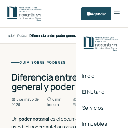
Agendar
Inicio
Guías
Diferencia entre poder general y poder especial
GUÍA SOBRE PODERES
Diferencia entre poder
Inicio
general y poder especial
El Notario
📅 5 de mayo de
⏱ 6 min
✍ Lic. Julian Meza
2026
lectura
Etienne
Servicios
Un
poder notarial
es el documento por el cual
Inmuebles
usted (el poderdante) autoriza a otra persona (el