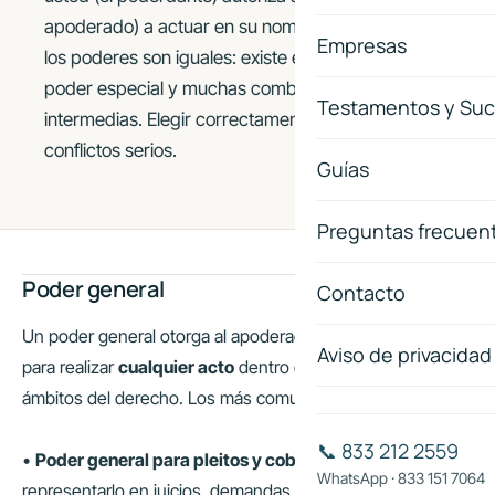
apoderado) a actuar en su nombre. Pero no todos
Empresas
los poderes son iguales: existe el poder general, el
poder especial y muchas combinaciones
Testamentos y Suc
intermedias. Elegir correctamente puede ahorrarle
conflictos serios.
Guías
Preguntas frecuen
Poder general
Contacto
Un poder general otorga al apoderado facultades amplias
Aviso de privacidad
para realizar
cualquier acto
dentro de uno o varios
ámbitos del derecho. Los más comunes son:
📞 833 212 2559
•
Poder general para pleitos y cobranzas:
permite
WhatsApp · 833 151 7064
representarlo en juicios, demandas, cobros, etc.