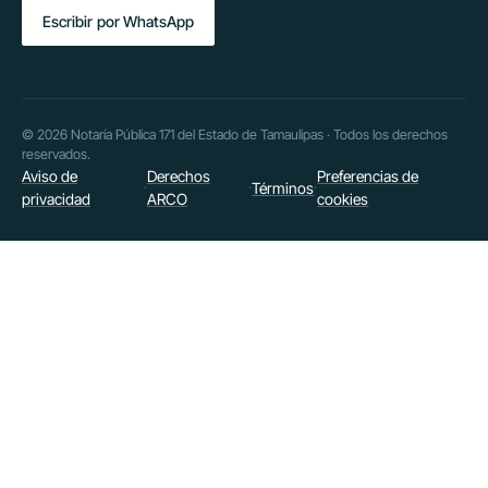
Escribir por WhatsApp
© 2026 Notaría Pública 171 del Estado de Tamaulipas · Todos los derechos
reservados.
Aviso de
Derechos
Preferencias de
Términos
·
·
·
privacidad
ARCO
cookies