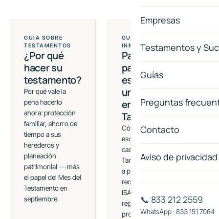
Empresas
GUÍA SOBRE
GUÍA SOBRE
GUÍ
Testamentos y Suc
TESTAMENTOS
INMUEBLES
POD
¿Por qué
Pasos
Di
hacer su
para
en
Guías
testamento?
escriturar
ge
una casa
po
Por qué vale la
Preguntas frecuen
pena hacerlo
en
es
ahora: protección
Tampico
Qué 
familiar, ahorro de
entr
Cómo se
Contacto
tiempo a sus
gene
escritura una
herederos y
espe
casa en
Aviso de privacidad
planeación
Méx
Tampico paso
patrimonial — más
con
a paso:
el papel del Mes del
uno,
requisitos,
Testamento en
vige
ISAI, tiempos y
📞 833 212 2559
septiembre.
171 
registro de la
WhatsApp · 833 151 7064
propiedad.