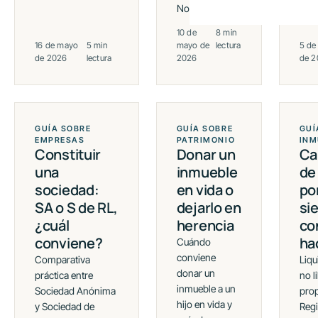
Notaría 171.
10 de
8 min
16 de mayo
5 min
mayo de
lectura
5 de
de 2026
lectura
2026
de 2
GUÍA SOBRE
GUÍA SOBRE
GUÍ
EMPRESAS
PATRIMONIO
INM
Constituir
Donar un
Ca
una
inmueble
de
sociedad:
en vida o
po
SA o S de RL,
dejarlo en
si
¿cuál
herencia
co
conviene?
ha
Cuándo
conviene
Comparativa
Liqu
donar un
práctica entre
no l
inmueble a un
Sociedad Anónima
prop
hijo en vida y
y Sociedad de
Regi