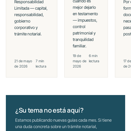
cuándo es
Responsabilidad
Por 
mejor dejarlo
Limitada — capital,
for
en testamento
responsabilidad,
doc
— impuestos,
gobierno
nece
control
corporativo y
pasa
patrimonial y
trámite notarial.
post
tranquilidad
familiar.
19 de
6 min
21 de mayo
7 min
mayo de
lectura
17 d
de 2026
lectura
2026
de 2
¿Su tema no está aquí?
Estamos publicando nuevas guías cada mes. Si tiene
una duda concreta sobre un trámite notarial,