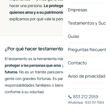
hacer una persona.
Le protege a usted, a
Empresas
quienes ama y a su patrimonio
. En esta guía le
explicamos por qué vale la pena hacerlo ahora.
Testamentos y Suc
Guías
¿Por qué hacer testamento ahora?
Preguntas frecuen
El testamento es la herramienta más efectiva para
Contacto
proteger a las personas que ama
y
evitarles conflictos
futuros
. No es un trámite para personas mayores ni para
Aviso de privacidad
gente con grandes fortunas. Es para cualquiera con
responsabilidades familiares o bienes que quiera transmitir
conforme a su voluntad.
📞 833 212 2559
WhatsApp · 833 151 7064