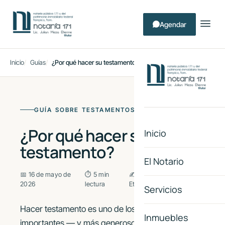
Agendar
Inicio
Guías
¿Por qué hacer su testamento?
GUÍA SOBRE TESTAMENTOS
¿Por qué hacer su
Inicio
testamento?
El Notario
📅 16 de mayo de
⏱ 5 min
✍ Lic. Julian Meza
2026
lectura
Etienne
Servicios
Hacer testamento es uno de los actos más
Inmuebles
importantes — y más generosos — que puede