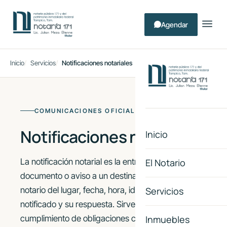
Agendar
Inicio
Servicios
Notificaciones notariales
COMUNICACIONES OFICIALES
Notificaciones notariales
Inicio
La notificación notarial es la entrega oficial de un
El Notario
documento o aviso a un destinatario, dando fe el
notario del lugar, fecha, hora, identidad del
Servicios
notificado y su respuesta. Sirve como prueba de
cumplimiento de obligaciones contractuales y
Inmuebles