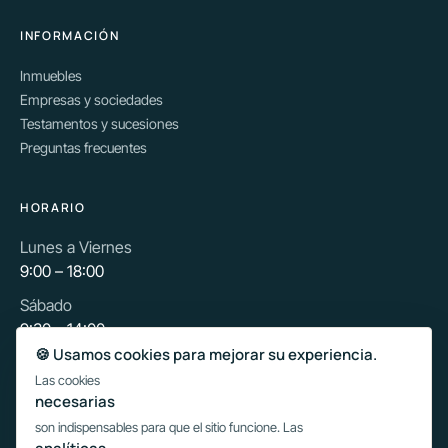
INFORMACIÓN
Inmuebles
Empresas y sociedades
Testamentos y sucesiones
Preguntas frecuentes
HORARIO
Lunes a Viernes
9:00 – 18:00
Sábado
9:30 – 14:00
🍪 Usamos cookies para mejorar su experiencia.
Las cookies
Escribir por WhatsApp
necesarias
son indispensables para que el sitio funcione. Las