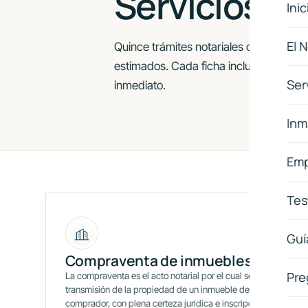
not
Servicios
Inic
El 
Quince trámites notariales con descripc
estimados. Cada ficha incluye pregunt
Ser
inmediato.
Inm
Emp
Tes
Guí
Compraventa de inmuebles
Pre
La compraventa es el acto notarial por el cual se formaliza la
transmisión de la propiedad de un inmueble del vendedor al
comprador, con plena certeza jurídica e inscripción en el