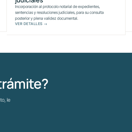
Incorporación al protocolo notarial de expedientes,
sentencias y resoluciones judiciales, para su consulta
posterior y plena validez documental.
VER DETALLES →
trámite?
to, le