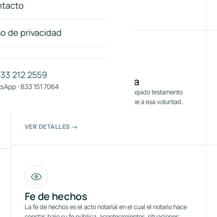
tacto
VER DETALLES →
so de privacidad
833 212 2559
Sucesión testamentaria
sApp · 833 151 7064
Cuando una persona fallece habiendo dejado testamento
válido, sus bienes se transmiten conforme a esa voluntad.
VER DETALLES →
Fe de hechos
La fe de hechos es el acto notarial en el cual el notario hace
constar, bajo su fe pública, acontecimientos, situaciones,