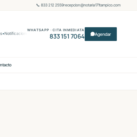
📞 833 212 2559
recepcion@notaria171tampico.com
WHATSAPP · CITA INMEDIATA
Notificaciones
Certificación de documentos
Protocolización de asamblea
Agendar
833 151 7064
ntacto