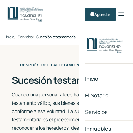
Agendar
Inicio
Servicios
Sucesión testamentaria
DESPUÉS DEL FALLECIMIENTO
Sucesión testamentaria
Inicio
Cuando una persona fallece habiendo dejado
El Notario
testamento válido, sus bienes se transmiten
conforme a esa voluntad. La sucesión
Servicios
testamentaria es el procedimiento notarial para
reconocer a los herederos, designar albacea,
Inmuebles