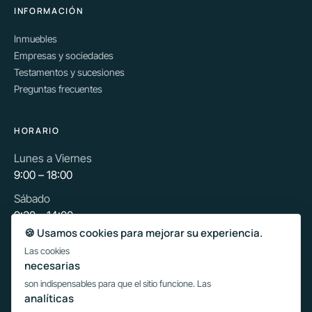
INFORMACIÓN
Inmuebles
Empresas y sociedades
Testamentos y sucesiones
Preguntas frecuentes
HORARIO
Lunes a Viernes
9:00 – 18:00
Sábado
9:30 – 14:00
🍪 Usamos cookies para mejorar su experiencia.
Las cookies
Escribir por WhatsApp
necesarias
son indispensables para que el sitio funcione. Las
analíticas